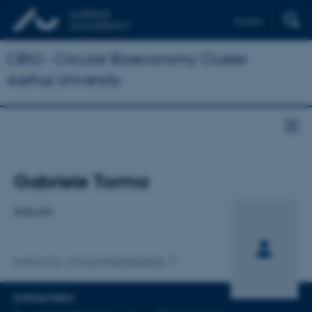
English
CBIO - Circular Bioeconomy Cluster
Aarhus University
Titel
Gabriele Torma
Primær tilknytning
Adjunkt
Institut for Virksomhedsledelse
KONTAKTINFO