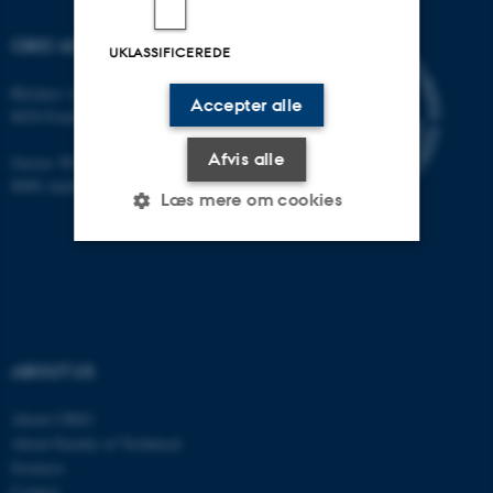
CBIO ADDRESSES
UKLASSIFICEREDE
Blichers Allé 20
Accepter alle
8830 Foulum
Afvis alle
Gustav Wieds Vej 10
8000 Aarhus C
Læs mere om cookies
Nødvendige
Statistiske
Marketing
Funktionelle
Uklassificerede
ABOUT US
Nødvendige cookies hjælper
About CBIO
About Faculty of Technical
med at gøre hjemmesiden
Sciences
brugbar ved at aktivere nogle
Contact