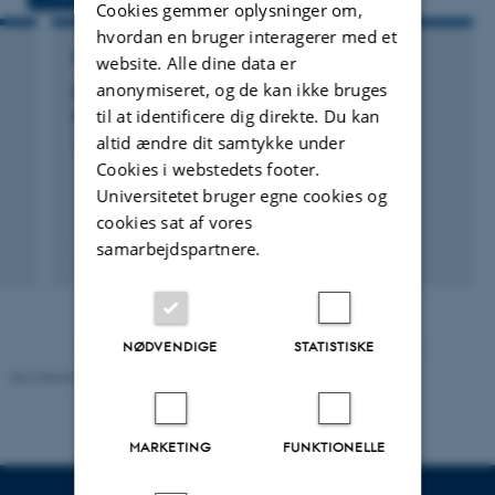
Cookies gemmer oplysninger om,
hvordan en bruger interagerer med et
FORSKNINGSPROJEKT
website. Alle dine data er
anonymiseret, og de kan ikke bruges
HyPErFarm - Hydrogen and photovoltaic
electrification on farm
til at identificere dig direkte. Du kan
altid ændre dit samtykke under
1. jul. 2020
-
31. dec. 2023
Cookies i webstedets footer.
Universitetet bruger egne cookies og
cookies sat af vores
+3
samarbejdspartnere.
NØDVENDIGE
STATISTISKE
Revideret 10.01.2025
-
Stine Rasmussen
MARKETING
FUNKTIONELLE