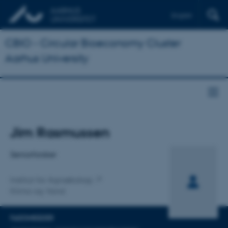
English
CBIO - Circular Bioeconomy Cluster
Aarhus University
Titel
Jim Rasmussen
Primær tilknytning
Seniorforsker
Institut for Agroøkologi
Klima og Vand
FAGOMRÅDER