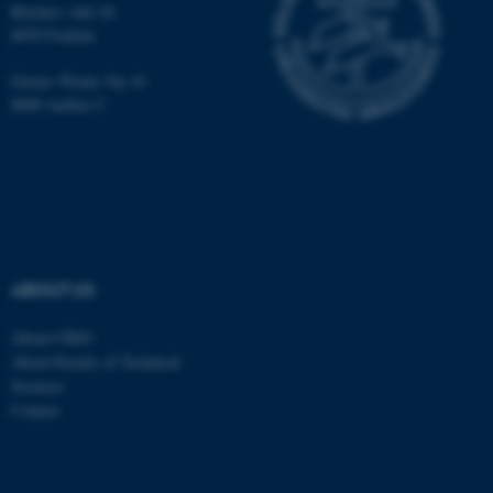
Blichers Allé 20
8830 Foulum
Funktionelle
Uklassificerede
Gustav Wieds Vej 10
8000 Aarhus C
Nødvendige cookies hjælper
med at gøre hjemmesiden
brugbar ved at aktivere nogle
grundlæggende funktioner
som navigation mm.
Hjemmesiden kan ikke
fungerer uden disse cookies.
ABOUT US
About CBIO
About Faculty of Technical
Navn
Udbyder / Domæne
Sciences
Contact
be_typo_user
TYPO3 Association
.au.dk