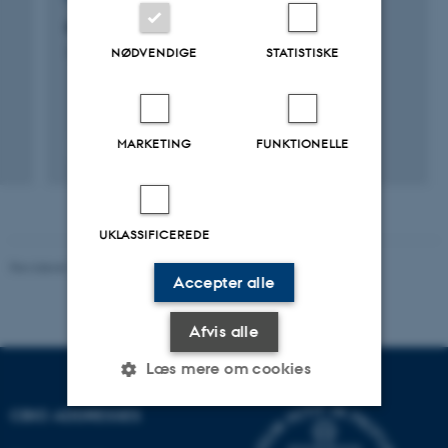
CatCap- Catch crops for Carbon Capture
NØDVENDIGE
STATISTISKE
1. sep. 2019
-
31. aug. 2022
MARKETING
FUNKTIONELLE
UKLASSIFICEREDE
Revideret 10.01.2025
-
Stine Rasmussen
Accepter alle
Afvis alle
Læs mere om cookies
CBIO ADDRESSES
Nødvendige
Statistiske
Marketing