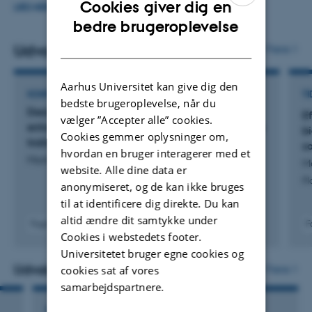
Cookies giver dig en
LÆS MERE
klima- og miljøeffekter. Vi fokuserer på kulstof og nitrogen
ENGLISH
bedre brugeroplevelse
(organisk og uorganisk) kredsløb i plante-jord-
DANISH
Udvalgte publikationer
Flere
mikroorganisme-systemet og på udvikling af avancerede
analytiske og isotopbaserede metoder til at studere disse
Aarhus Universitet kan give dig den
C- og N-kredsløb af både primære og specialiserede
KONFERENCEABSTRAKT
TI
bedste brugeroplevelse, når du
Designing productive grassland mixtures to
metabolitter.
Ef
vælger ”Accepter alle” cookies.
enhance soil carbon storage: the role of species
b
Cookies gemmer oplysninger om,
traits and mixture composition
s
hvordan en bruger interagerer med et
Mortensen, E. +2.
Ma
website. Alle dine data er
Pl
anonymiseret, og de kan ikke bruges
til at identificere dig direkte. Du kan
altid ændre dit samtykke under
Fagfællebedømt
F
Cookies i webstedets footer.
Digital
version
Universitetet bruger egne cookies og
vedhæftet
Udvalgte projekter
Flere
cookies sat af vores
samarbejdspartnere.
FORSKNINGSPROJEKT