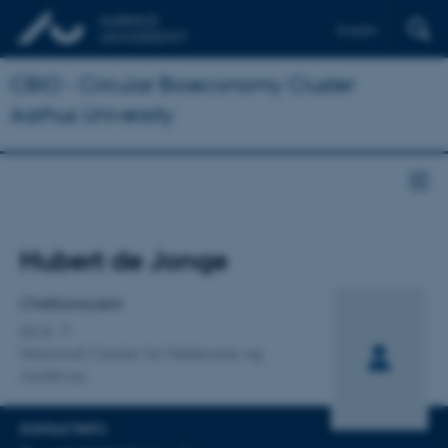
English
CBIO - Circular Bioeconomy Cluster
Aarhus University
Titel
Hubert de Jonge
Primær tilknytning
Chefkonsulent
DCA
Nationalt Center for Fødevarer og
Jordbrug
KONTAKTINFO