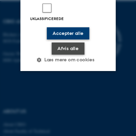
UKLASSIFICEREDE
CBIO ADDRESSES
Accepter alle
Blichers Allé 20
8830 Foulum
Afvis alle
Gustav Wieds Vej 10
Læs mere om cookies
8000 Aarhus C
Nødvendige
Statistiske
Marketing
Funktionelle
Uklassificerede
ABOUT US
Nødvendige cookies hjælper
About CBIO
med at gøre hjemmesiden
About Faculty of Technical
brugbar ved at aktivere nogle