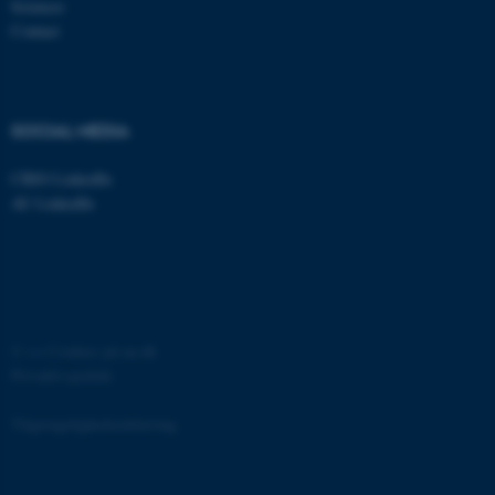
Sciences
grundlæggende funktioner
Contact
som navigation mm.
Hjemmesiden kan ikke
fungerer uden disse cookies.
SOCIAL MEDIA
CBIO LinkedIn
Navn
Udbyder / Domæne
AU LinkedIn
be_typo_user
TYPO3 Association
.au.dk
fe_typo_user
Typo3 Association
©
—
Cookies på au.dk
.au.dk
Privatlivspolitik
Tilgængelighedserklæring