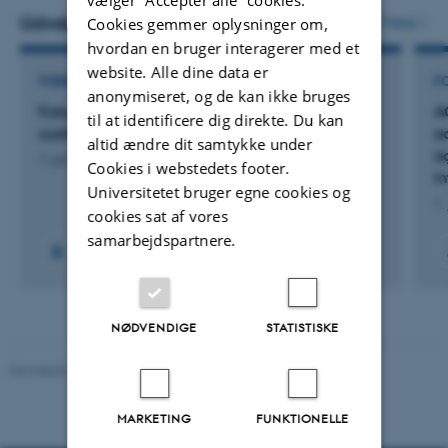
Udvalgte projekter
Flere
Cookies gemmer oplysninger om,
hvordan en bruger interagerer med et
website. Alle dine data er
FORSKNINGSPROJEKT
F
anonymiseret, og de kan ikke bruges
FutureFoodS: European partnership for a
A
til at identificere dig direkte. Du kan
sustainable Future of Food Systems
a
altid ændre dit samtykke under
a
1. jun. 2024
-
31. maj 2034
Cookies i webstedets footer.
in
Universitetet bruger egne cookies og
1.
cookies sat af vores
samarbejdspartnere.
NØDVENDIGE
STATISTISKE
Revideret 10.01.2025
-
Stine Rasmussen
MARKETING
FUNKTIONELLE