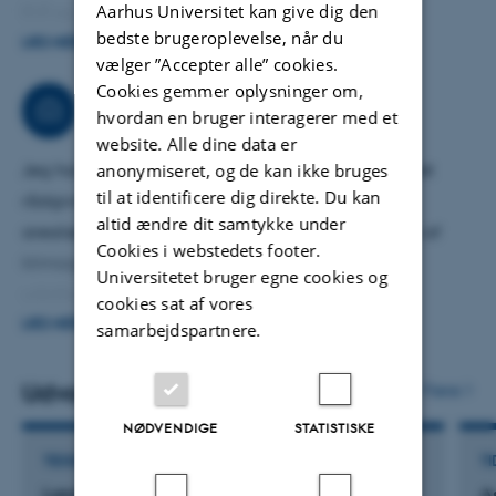
Aarhus Universitet kan give dig den
EU) og om udvikling af alternative sædskifter for
bedste brugeroplevelse, når du
klimatilpasning (TRANSFORM-projektet finansieret af EU)
LÆS MERE
vælger ”Accepter alle” cookies.
samt i en række nationale projekter med andre Danske
Cookies gemmer oplysninger om,
forskningsinstitutioner, myndigheder og private aktører.
Rådgivning
hvordan en bruger interagerer med et
website. Alle dine data er
Jeg har > 20 års erfaring inden for forskningsbaseret
anonymiseret, og de kan ikke bruges
til at identificere dig direkte. Du kan
rådgivning. Jeg er ansvarlig for kortlægning af
altid ændre dit samtykke under
arealændringer som indgår i Danmarks opgørelse af
Cookies i webstedets footer.
klimagasser til EU og FN og har gennem flere år
Universitetet bruger egne cookies og
udarbejdet nationale arealkort for Danmarks
cookies sat af vores
https://envs.au.dk/om-instituttet-1/faglige-
LÆS MERE
samarbejdspartnere.
omraader/samfund-miljoe-og-
ressourcer/arealanvendelse-og-gis/basemap
. Jeg er
Udvalgte publikationer
Flere
involveret i rådgivning af myndigheder og private
NØDVENDIGE
STATISTISKE
aktører, såsom Danmarks Statistik, Miljøstyrelsen, Klima-,
TIDSSKRIFTARTIKEL
TI
Energi- og Forsyningsministeriet, Klimarådet,
Land-use trends related to Natura2000 sites in
A