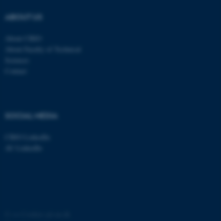
ABOUT US
About CBIO
About Faculty of Technical
Sciences
Contact
ASP.NET_SessionId
Microsoft Corporation
.au.dk
SOCIAL MEDIA
CBIO LinkedIn
AU LinkedIn
JSESSIONID
Oracle Corporation
.au.dk
ARRAffinity
Microsoft Corporation
.mitstudie.au.dk
©
—
Cookies på au.dk