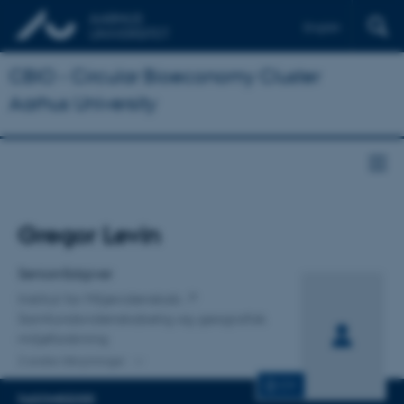
English
CBIO - Circular Bioeconomy Cluster
Aarhus University
Titel
Gregor Levin
Primær tilknytning
Seniorrådgiver
Institut for Miljøvidenskab
Samfundsvidenskabelig og geografisk
miljøforskning
2 andre tilknytninger
CV
FAGOMRÅDER