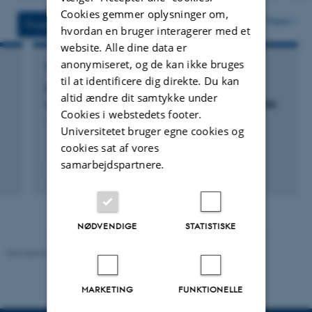
version
versi
Cookies gemmer oplysninger om,
vedhæftet
vedh
Flere
Projekter
Aktiviteter
hvordan en bruger interagerer med et
website. Alle dine data er
anonymiseret, og de kan ikke bruges
FORSKNINGSPROJEKT
til at identificere dig direkte. Du kan
NovoCrops: Accelerated domestication of
altid ændre dit samtykke under
resilient climate-change friendly plant Species
Cookies i webstedets footer.
1. jan. 2020
-
1. sep. 2026
Universitetet bruger egne cookies og
cookies sat af vores
samarbejdspartnere.
+6
NØDVENDIGE
STATISTISKE
Revideret 10.01.2025
-
Stine Rasmussen
MARKETING
FUNKTIONELLE