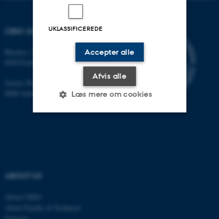
UKLASSIFICEREDE
CBIO ADDRESSES
Accepter alle
Blichers Allé 20
8830 Foulum
Afvis alle
Gustav Wieds Vej 10
8000 Aarhus C
Læs mere om cookies
Nødvendige
Statistiske
Marketing
Funktionelle
Uklassificerede
ABOUT US
Nødvendige cookies hjælper
About CBIO
med at gøre hjemmesiden
About Faculty of Technical
brugbar ved at aktivere nogle
Sciences