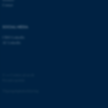
grundlæggende funktioner
Contact
som navigation mm.
Hjemmesiden kan ikke
fungerer uden disse cookies.
SOCIAL MEDIA
CBIO LinkedIn
Navn
Udbyder / Domæne
AU LinkedIn
be_typo_user
TYPO3 Association
.au.dk
fe_typo_user
Typo3 Association
©
—
Cookies på au.dk
.au.dk
Privatlivspolitik
Tilgængelighedserklæring
12671 / i42