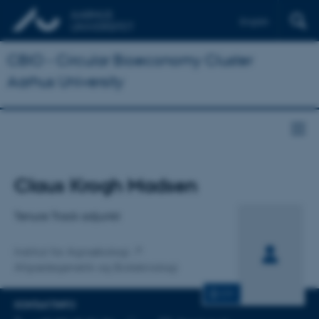
English
CBIO - Circular Bioeconomy Cluster
Aarhus University
Titel
Claus Krogh Madsen
Primær tilknytning
Tenure Track adjunkt
Institut for Agroøkologi
Afgrødegenetik og Bioteknologi
CV
KONTAKTINFO