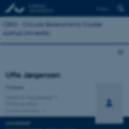
English
CBIO - Circular Bioeconomy Cluster
Aarhus University
Titel
Uffe Jørgensen
Primær tilknytning
Professor
Institut for Agroøkologi
Klima og Vand
En anden tilknytning
FAGOMRÅDER