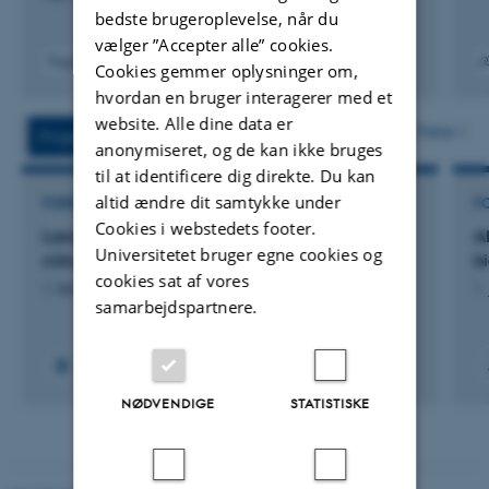
bedste brugeroplevelse, når du
vælger ”Accepter alle” cookies.
Fagfællebedømt
Cookies gemmer oplysninger om,
Digital
Digita
hvordan en bruger interagerer med et
version
versi
website. Alle dine data er
vedhæftet
vedh
Flere
Projekter
Aktiviteter
anonymiseret, og de kan ikke bruges
til at identificere dig direkte. Du kan
altid ændre dit samtykke under
FORSKNINGSPROJEKT
F
Cookies i webstedets footer.
Land2Value - gröna biomassahubbar för en
A
Universitetet bruger egne cookies og
cirkulär ekonomi
b
cookies sat af vores
1. feb. 2026
-
31. jan. 2029
1.
samarbejdspartnere.
NØDVENDIGE
STATISTISKE