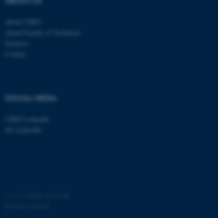
ABOUT US
med at gøre hjemmesiden
brugbar ved at aktivere nogle
About CBIO
grundlæggende funktioner
About Faculty of Technical
som navigation mm.
Sciences
Hjemmesiden kan ikke
Contact
fungerer uden disse cookies.
SOCIAL MEDIA
Navn
Udbyder / Domæne
CBIO LinkedIn
be_typo_user
TYPO3 Association
.au.dk
AU LinkedIn
fe_typo_user
Typo3 Association
.au.dk
©
—
Cookies på au.dk
Privatlivspolitik