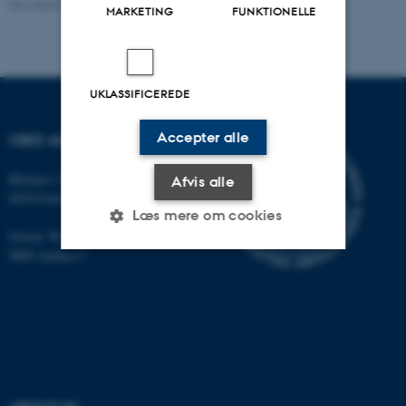
Revideret 10.01.2025
-
Stine Rasmussen
MARKETING
FUNKTIONELLE
UKLASSIFICEREDE
Accepter alle
CBIO ADDRESSES
Blichers Allé 20
Afvis alle
8830 Foulum
Læs mere om cookies
Gustav Wieds Vej 10
8000 Aarhus C
Nødvendige
Statistiske
Marketing
Funktionelle
Uklassificerede
Nødvendige cookies hjælper