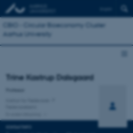
English
CBIO - Circular Bioeconomy Cluster
Aarhus University
Titel
Trine Kastrup Dalsgaard
Primær tilknytning
Professor
Institut for Fødevarer
Fødevarekemi
En anden tilknytning
KONTAKTINFO