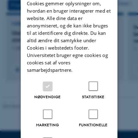
vedhæftet
Cookies gemmer oplysninger om,
Flere
Projekter
Aktiviteter
hvordan en bruger interagerer med et
website. Alle dine data er
FORSKNINGSPROJEKT
anonymiseret, og de kan ikke bruges
D
til at identificere dig direkte. Du kan
DIetAry Modulation of Odd chaiN fatty acids
b
and carDiometabolic health (DIAMOND)
altid ændre dit samtykke under
na
Cookies i webstedets footer.
1. jan. 2027
-
31. dec. 2029
1.
Universitetet bruger egne cookies og
cookies sat af vores
samarbejdspartnere.
NØDVENDIGE
STATISTISKE
Revideret 10.01.2025
-
Stine Rasmussen
MARKETING
FUNKTIONELLE