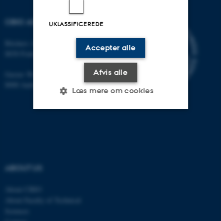
CBIO ADDRESSES
UKLASSIFICEREDE
Blichers Allé 20
Accepter alle
8830 Foulum
Afvis alle
Gustav Wieds Vej 10
8000 Aarhus C
Læs mere om cookies
Nødvendige
Statistiske
Marketing
Funktionelle
Uklassificerede
ABOUT US
Nødvendige cookies hjælper
About CBIO
med at gøre hjemmesiden
About Faculty of Technical
Sciences
brugbar ved at aktivere nogle