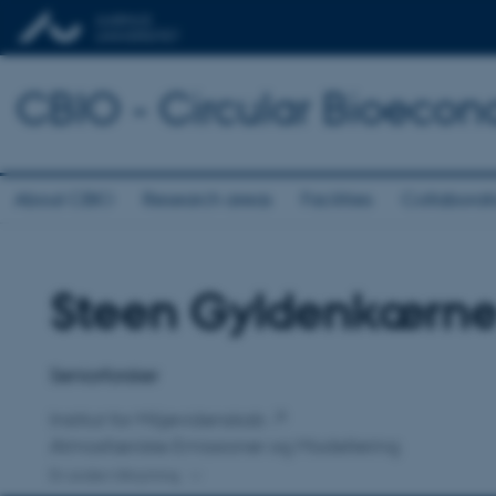
CBIO - Circular Bioecon
About CBIO
Research areas
Facilities
Collaborat
Steen Gyldenkærn
Titel
Primær tilknytning
Seniorforsker
Institut for Miljøvidenskab
Atmosfæriske Emissioner og Modellering
En anden tilknytning