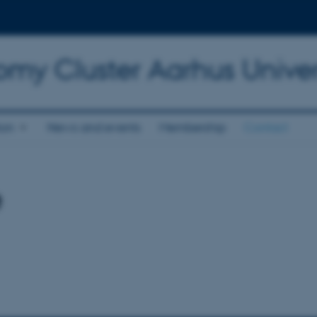
omy Cluster Aarhus Univer
ion
News and events
Membership
Contact
e