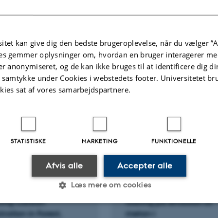
Ressourceøkonomi, Københavns
Universitet. IFRO udredning Nr.
2024/28
itet kan give dig den bedste brugeroplevelse, når du vælger ”A
Bosselmann, A. +5.
es gemmer oplysninger om, hvordan en bruger interagerer med
er anonymiseret, og de kan ikke bruges til at identificere dig d
t samtykke under Cookies i webstedets footer. Universitetet br
kies sat af vores samarbejdspartnere.
STATISTISKE
MARKETING
FUNKTIONELLE
Afvis alle
Accepter alle
NGSPROJEKT
FORSKNINGSPROJEKT
Læs mere om cookies
ng Emission and
ERAGAS: ERAGAS - Effe
ing Carbon
fodring på emission af
ration in Forest,
metan i