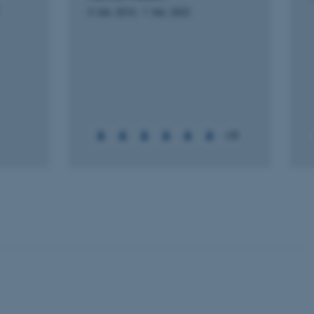
Uklassificerede
5. feb. 2016
-
1. feb. 2022
ere nogle
rer uden disse
+30
 vores CMS-udbyder,
identificere en backend-
bruger er logget ind i
rbundet med Typo3-
emet. Det bruges generelt
ntifikator for at gøre det
præferencer, men i mange
 ikke nødvendigt, da det
lt af platformen, skønt
webstedsadministratorer. I
dstillet til at blive
en browsersession. Det