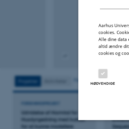
Aarhus Univers
cookies. Cooki
Alle dine data 
altid ændre di
cookies og coo
Digital
version
vedhæftet
Flere
Projekter
Aktiviteter
NØDVENDIGE
FORSKNINGSPROJEKT
FORSKNI
Udvidelse af Normtal for
Reduci
Husdyrgødning med kulstof
Enhanc
for at kunne modellere
Sequest