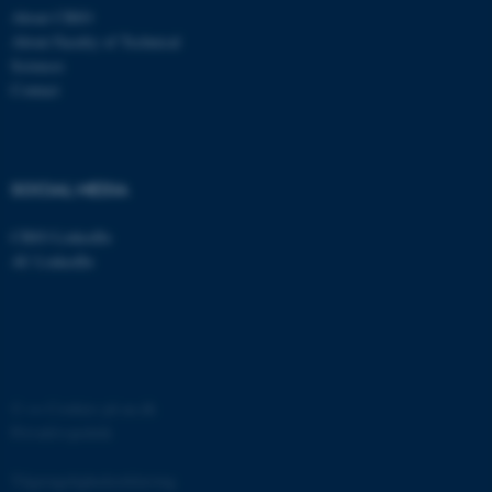
be_typo_user
TYPO3 Association
About CBIO
.au.dk
About Faculty of Technical
Sciences
Contact
fe_typo_user
Typo3 Association
.au.dk
SOCIAL MEDIA
CBIO LinkedIn
AU LinkedIn
©
—
Cookies på au.dk
ASP.NET_SessionId
Microsoft Corporation
Privatlivspolitik
.au.dk
Tilgængelighedserklæring