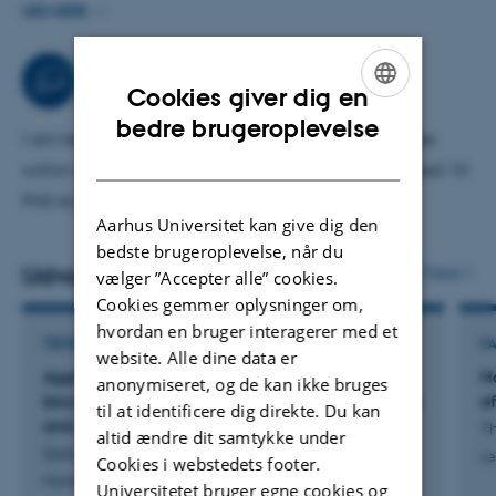
Effects of animal feeding and manure treatment
LÆS MERE
technologies (separation, acidification, anaerobic
digestion, gasification) on the composition, turnover,
Uddannelse
Cookies giver dig en
utilization and environmental effects of animal manure.
ENGLISH
bedre brugeroplevelse
Utilization of nutrients in re-cycled residues and wastes in
I am teaching on three bachelor and master courses
DANISH
plant production.
within agroecology. I have supervised/co-supervised 10
Long-term organic arable crop rotations and effects on
PhD students, 9 postdocs and 7 MSc students.
Aarhus Universitet kan give dig den
crop production, utilization and losses of nutrients.
bedste brugeroplevelse, når du
Udvalgte publikationer
Flere
vælger ”Accepter alle” cookies.
Cookies gemmer oplysninger om,
hvordan en bruger interagerer med et
TIDSSKRIFTARTIKEL
F
website. Alle dine data er
Application of liquid fraction of digestates and
H
anonymiseret, og de kan ikke bruges
biochar in winter wheat: nitrous oxide emissions
e
til at identificere dig direkte. Du kan
and yield response
Th
altid ændre dit samtykke under
Dold, C. +3.
Le
Cookies i webstedets footer.
Nutrient Cycling in Agroecosystems
Universitetet bruger egne cookies og