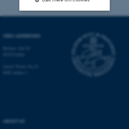
Nødvendige
Statistiske
Marketing
Funktionelle
Uklassificerede
CBIO ADDRESSES
Blichers Allé 20
8830 Foulum
Nødvendige cookies hjælper
med at gøre hjemmesiden
Gustav Wieds Vej 10
brugbar ved at aktivere nogle
8000 Aarhus C
grundlæggende funktioner
som navigation mm.
Hjemmesiden kan ikke
fungerer uden disse cookies.
ABOUT US
Navn
Udbyder / Domæne