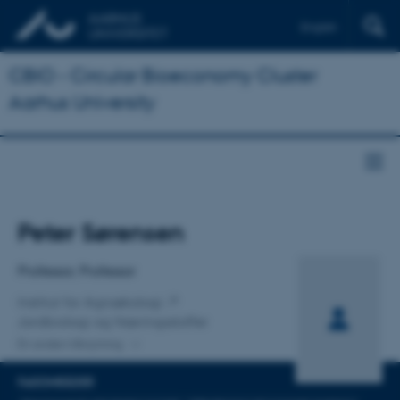
English
CBIO - Circular Bioeconomy Cluster
Aarhus University
Titel
Peter Sørensen
Primær tilknytning
Professor, Professor
Institut for Agroøkologi
Jordbiologi og Næringsstoffer
En anden tilknytning
FAGOMRÅDER