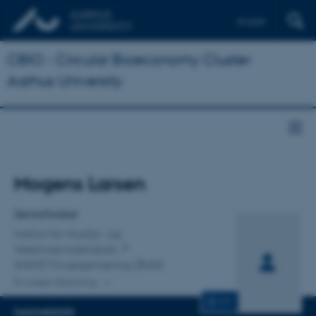
English
CBIO - Circular Bioeconomy Cluster
Aarhus University
Titel
Mogens Larsen
Primær tilknytning
Seniorforsker
Institut for Husdyr- og
Veterinærvidenskab
ANIVET Kvægernæring (RUN)
En anden tilknytning
CV
FAGOMRÅDER