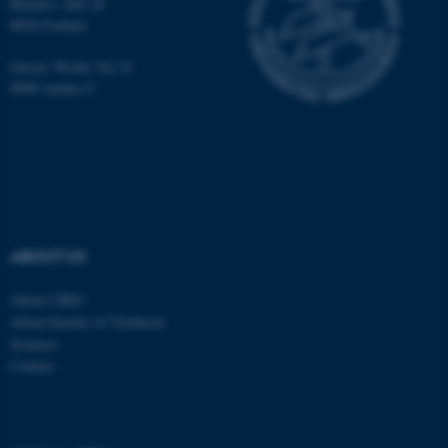
Blichers Allé 20
8830 Foulum
Funktionelle
Uklassificerede
Gustav Wieds Vej 10
8000 Aarhus C
Nødvendige cookies hjælper
med at gøre hjemmesiden
brugbar ved at aktivere nogle
grundlæggende funktioner
som navigation mm.
Hjemmesiden kan ikke
ABOUT US
fungerer uden disse cookies.
About CBIO
About Faculty of Technical
Sciences
Navn
Udbyder / Domæne
Contact
be_typo_user
TYPO3 Association
.au.dk