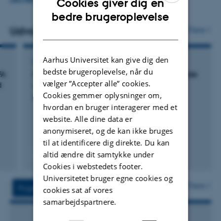
mærkning af næringsstoffer for at følge fordelingen af ​​
Cookies giver dig en
LÆS MERE
ENGLISH
næringsstoffer til forskellige livsytringer. Endvidere
bedre brugeroplevelse
bruges produktionsforsøg til at følge op på intensive
Udvalgte publikationer
DANISH
Flere
forsøg.
Aarhus Universitet kan give dig den
KONFERENCEABSTRAKT
bedste brugeroplevelse, når du
FA
Dietary induced changes in the absorption rate
vælger ”Accepter alle” cookies.
d
of volatile fatty acids in Holstein cows.
Cookies gemmer oplysninger om,
Kjeldsen, M. +3.
hvordan en bruger interagerer med et
website. Alle dine data er
anonymiseret, og de kan ikke bruges
til at identificere dig direkte. Du kan
altid ændre dit samtykke under
Fagfællebedømt
Cookies i webstedets footer.
Universitetet bruger egne cookies og
Flere
Projekter
Aktiviteter
cookies sat af vores
samarbejdspartnere.