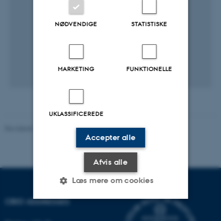
NØDVENDIGE
STATISTISKE
MARKETING
FUNKTIONELLE
UKLASSIFICEREDE
Revideret 10.01.2025
-
Stine Rasmussen
Accepter alle
Afvis alle
Læs mere om cookies
CBIO ADDRESSES
Nødvendige
Statistiske
Marketing