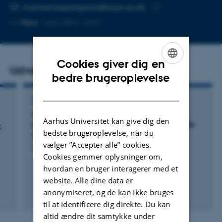
Kopier
michael.koppelgaard@agro.au.dk
telefonnummer
Kopier
Mere
Tjele, 8831-2331
mailadresse
Cookies giver dig en
Udvalgte publikationer
ENGLISH
bedre brugeroplevelse
DANISH
RAPPORT
An automated system for measuring air
Aarhus Universitet kan give dig den
permeability and hydraulic conductivity in the
t
bedste brugeroplevelse, når du
laboratory on large soil cores
vælger ”Accepter alle” cookies.
Iversen, B. +2.
Cookies gemmer oplysninger om,
hvordan en bruger interagerer med et
website. Alle dine data er
anonymiseret, og de kan ikke bruges
til at identificere dig direkte. Du kan
altid ændre dit samtykke under