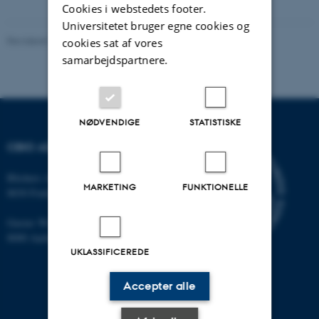
Cookies i webstedets footer.
Universitetet bruger egne cookies og
Revideret 10.01.2025
-
Stine Rasmussen
cookies sat af vores
samarbejdspartnere.
NØDVENDIGE
STATISTISKE
CBIO ADDRESSES
Blichers Allé 20
MARKETING
FUNKTIONELLE
8830 Foulum
Gustav Wieds Vej 10
8000 Aarhus C
UKLASSIFICEREDE
Accepter alle