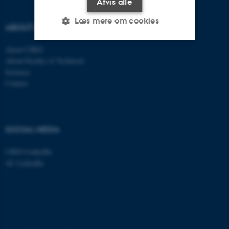
Afvis alle
Læs mere om cookies
ABOUT US
About CBIO
Nødvendige
Statistiske
Marketing
About Faculty of Technical
Sciences
Funktionelle
Uklassificerede
Contact
Nødvendige cookies hjælper
SOCIAL MEDIA
med at gøre hjemmesiden
brugbar ved at aktivere nogle
CBIO LinkedIn
grundlæggende funktioner
AU LinkedIn
som navigation mm.
Hjemmesiden kan ikke
fungerer uden disse cookies.