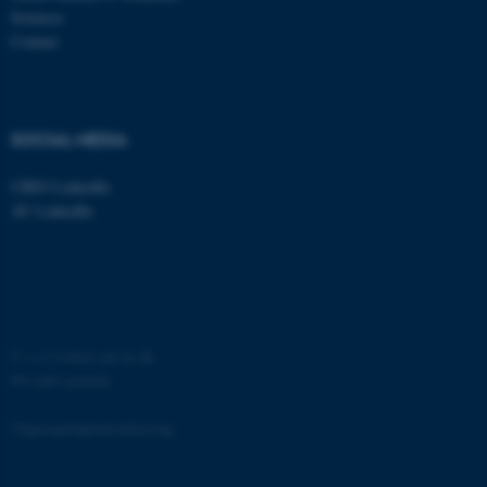
Sciences
Contact
SOCIAL MEDIA
ASP.NET_SessionId
Microsoft Corporation
.au.dk
CBIO LinkedIn
AU LinkedIn
JSESSIONID
Oracle Corporation
.au.dk
©
—
Cookies på au.dk
Privatlivspolitik
ARRAffinity
Microsoft Corporation
.mitstudie.au.dk
Tilgængelighedserklæring