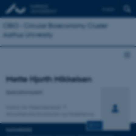
English
CBIO - Circular Bioeconomy Cluster
Aarhus University
Titel
Mette Hjorth Mikkelsen
Primær tilknytning
Specialkonsulent
Institut for Miljøvidenskab
Atmosfæriske Emissioner og Modellering
CV
FAGOMRÅDER