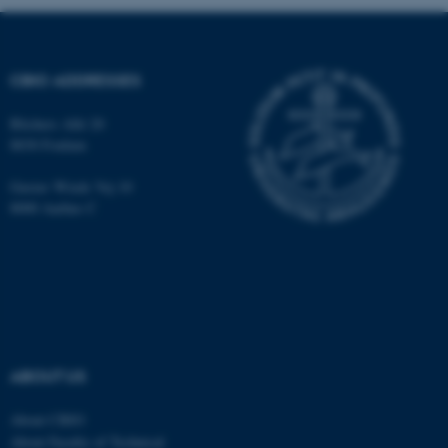
grundlæggende funktioner
som navigation mm.
Hjemmesiden kan ikke
CBIO ADDRESSES
fungerer uden disse cookies.
Blichers Allé 20
8830 Foulum
Navn
Udbyder / Domæne
Gustav Wieds Vej 10
8000 Aarhus C
be_typo_user
TYPO3 Association
.au.dk
fe_typo_user
Typo3 Association
.au.dk
ABOUT US
About CBIO
About Faculty of Technical