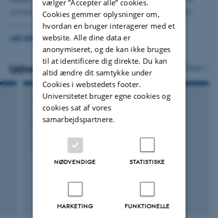
vælger ”Accepter alle” cookies.
ammoniak. Er også involveret i rådgivningsprojekter
Cookies gemmer oplysninger om,
hvordan en bruger interagerer med et
relateret til konsekvensvurderinger for
website. Alle dine data er
lovgivningsmæssige og teknologisk tiltag, som har til
LÆS MERE
anonymiseret, og de kan ikke bruges
formål at reducere landbrugets emissioner. Deltager
til at identificere dig direkte. Du kan
også i forskningsprojekter, som styrker de data og den
Udvalgte publikationer
Flere
altid ændre dit samtykke under
viden der udgør beregningsgrundlaget for den
Cookies i webstedets footer.
nationale emissionsopgørelse.
Universitetet bruger egne cookies og
RAPPORT
cookies sat af vores
Virkemidler til reduktion af klimagasser i
samarbejdspartnere.
landbruget - 2024
Andersen, M. +47.
DCA - Nationalt Center for Fødevarer og Jordbrug
NØDVENDIGE
STATISTISKE
MARKETING
FUNKTIONELLE
Digital
version