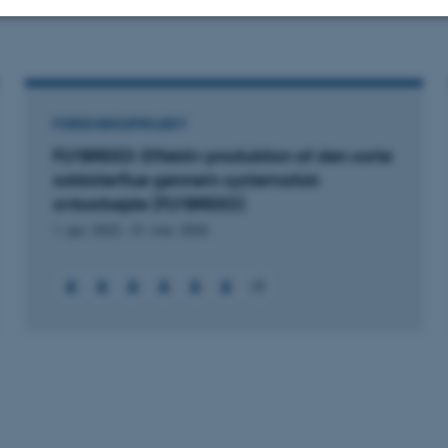
version
vedhæftet
Statistiske
Marketing
Funktionelle
FORSKNINGSPROJEKT
es hjælper med at gøre hjemmesiden brugbar ved at aktiv
FLYBREED: Effektiv produktion af den sorte
nktioner som navigation mm. Hjemmesiden kan ikke funge
soldaterflue gennem systematisk
avlsarbejde (FLYBREED)
1. apr. 2022
-
31. mar. 2026
Udbyder / Domæne
Udløb
Beskrivelse
+8
30
Denne cookie sættes af
TYPO3 Association
minutter
TYPO3, og bruges til at 
.au.dk
session, når en backend-
TYPO3 eller Frontend.
30
Dette cookienavn er fo
Typo3 Association
minutter
webindholdsstyringssyst
.au.dk
som en brugersessionside
muligt at gemme bruger
tilfælde er det muligvis
kan indstilles ved defau