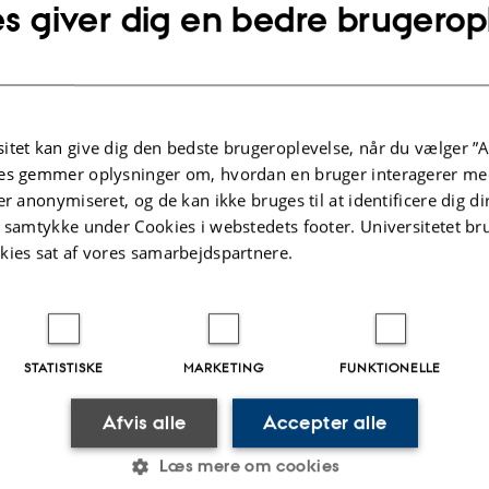
s giver dig en bedre brugerop
itet kan give dig den bedste brugeroplevelse, når du vælger ”A
es gemmer oplysninger om, hvordan en bruger interagerer med
FAGLIG REDEGØRELSE
er anonymiseret, og de kan ikke bruges til at identificere dig d
ent and
Vurdering af faglige spørgsmål om
t samtykke under Cookies i webstedets footer. Universitetet br
n in
insekter i forslag vedrørende
kies sat af vores samarbejdspartnere.
økologisk insektproduktion
Berggreen, I. +3.
Faglige spørgsmål_økologisk
insektproduktion_28082025
STATISTISKE
MARKETING
FUNKTIONELLE
Afvis alle
Accepter alle
Læs mere om cookies
Digital