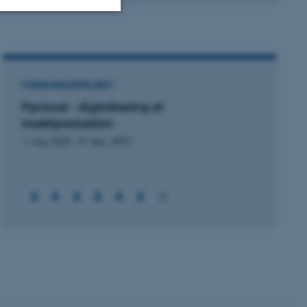
Uklassificerede
FORSKNINGSPROJEKT
ere nogle
Flycloud - digitalisering af
rer uden disse
insektproduktion
1. aug. 2020
-
31. dec. 2023
+2
 vores CMS-udbyder,
identificere en backend-
bruger er logget ind i
rbundet med Typo3-
emet. Det bruges generelt
ntifikator for at gøre det
præferencer, men i mange
 ikke nødvendigt, da det
lt af platformen, skønt