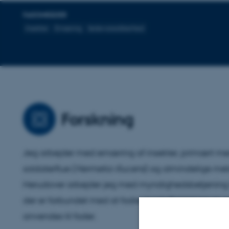
FAGOMRÅDER
Insekter
Ernæring
fødevaresikkerhed
Forskning
Jeg arbejder med ernæring af insekter, primært me
soldaterflue (
Hermetia illucens
) og almindelige mel
Herudover arbejder jeg med myndighedsbetjening hv
der er forbundet med at fodre madaffald til larver, 
anvendes til foder.