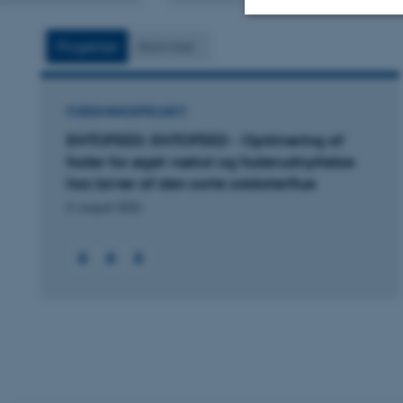
version
vedhæftet
Projekter
Aktivitet
Nødvendige
FORSKNINGSPROJEKT
Nødvendige cooki
ENTOFEED: ENTOFEED - Optimering af
grundlæggende fu
foder for øget vækst og foderudnyttelse
cookies.
hos larver af den sorte soldaterflue
6. august 2026
Navn
be_typo_user
fe_typo_user