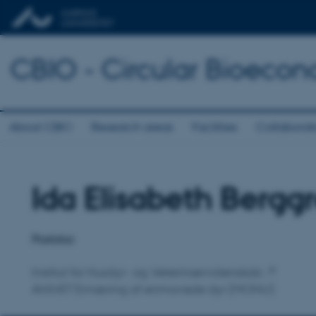
CBIO - Circular Bioecon
About CBIO
Research areas
Facilities
Collaborat
Ida Elisabeth Bergg
Titel
Primær tilknytning
Postdoc
Institut for Husdyr- og Veterinærvidenskab
ANIVET Ernæring af enmavede dyr (MONU)