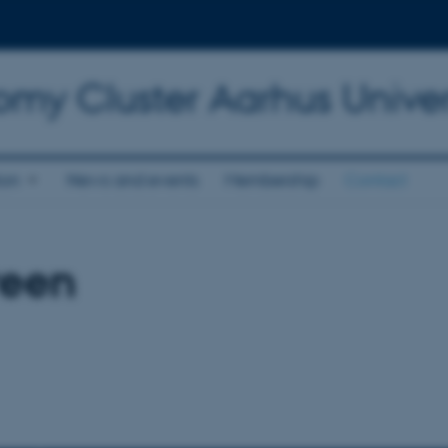
omy Cluster Aarhus Univer
ion
News and events
Membership
Contact
reen