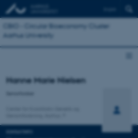
English
CBIO - Circular Bioeconomy Cluster
Aarhus University
Titel
Hanne Marie Nielsen
Primær tilknytning
Seniorforsker
Center for Kvantitativ Genetik og
Genomforskning, Aarhus
KONTAKTINFO