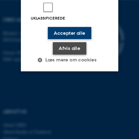
UKLASSIFICEREDE
CBIO ADDRESSES
Accepter alle
Blichers Allé 20
8830 Foulum
Afvis alle
Gustav Wieds Vej 10
8000 Aarhus C
Læs mere om cookies
Nødvendige
Statistiske
Marketing
Funktionelle
Uklassificerede
ABOUT US
Nødvendige cookies hjælper
About CBIO
med at gøre hjemmesiden
About Faculty of Technical
brugbar ved at aktivere nogle
Sciences