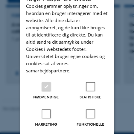
Cookies gemmer oplysninger om,
hvordan en bruger interagerer med et
FORSKNINGSPROJEKT
F
website. Alle dine data er
A novel framework for risk-aware selection in
D
anonymiseret, og de kan ikke bruges
cattle for long term sustainability
f
til at identificere dig direkte. Du kan
h
1. jul. 2026
-
30. jun. 2030
altid ændre dit samtykke under
b
Cookies i webstedets footer.
r
Universitetet bruger egne cookies og
1.
cookies sat af vores
samarbejdspartnere.
NØDVENDIGE
STATISTISKE
Revideret 10.01.2025
-
Stine Rasmussen
MARKETING
FUNKTIONELLE