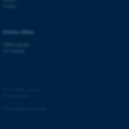
grundlæggende funktioner
Contact
som navigation mm.
Hjemmesiden kan ikke
fungerer uden disse cookies.
SOCIAL MEDIA
CBIO LinkedIn
Navn
Udbyder / Domæne
AU LinkedIn
be_typo_user
TYPO3 Association
.au.dk
fe_typo_user
Typo3 Association
©
—
Cookies på au.dk
.au.dk
Privatlivspolitik
Tilgængelighedserklæring
12671 / i42