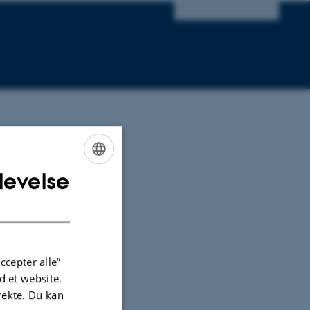
levelse
ENGLISH
DANISH
 Art
ccepter alle”
 et website.
irekte. Du kan