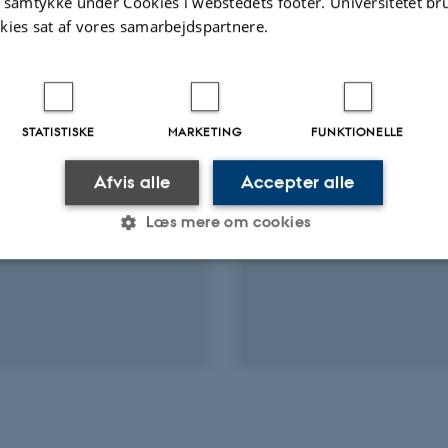
t samtykke under Cookies i webstedets footer. Universitetet br
kies sat af vores samarbejdspartnere.
Fagfællebedømt
Digital
version
vedhæftet
STATISTISKE
MARKETING
FUNKTIONELLE
Afvis alle
Accepter alle
Læs mere om cookies
Statistiske
Marketing
Funktionelle
es hjælper med at gøre hjemmesiden brugbar ved at aktiv
nktioner som navigation mm. Hjemmesiden kan ikke funge