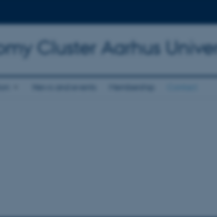
omy Cluster Aarhus Univer
ion
News and events
Membership
Contact