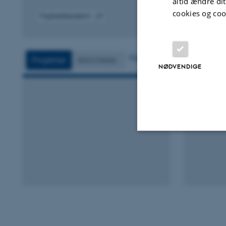
altid ændre di
cookies og coo
Fagfællebedømt
Digital
version
vedhæftet
Flere
Projekter
Aktiviteter
NØDVENDIGE
Nødvendige
Nødvendige cooki
grundlæggende fu
cookies.