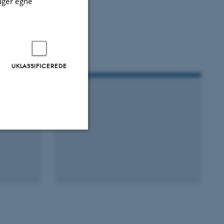
uger egne
UKLASSIFICEREDE
Uklassificerede
ere nogle
rer uden disse