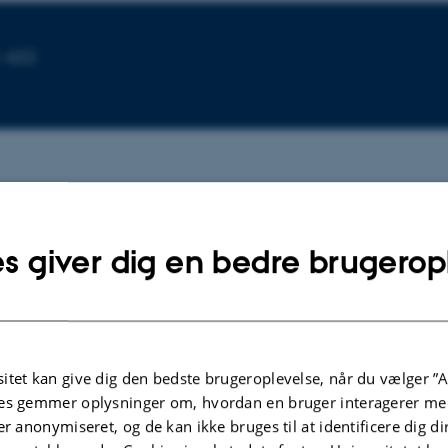
1-422
s giver dig en bedre brugerop
TIDSSKRIFTARTIKEL
The Molecular Identification of Organic
Compounds in the Atmosphere: State of the
and Challenges
itet kan give dig den bedste brugeroplevelse, når du vælger ”A
es gemmer oplysninger om, hvordan en bruger interagerer med
Noziere, B. +23.
er anonymiseret, og de kan ikke bruges til at identificere dig d
Chemical Reviews