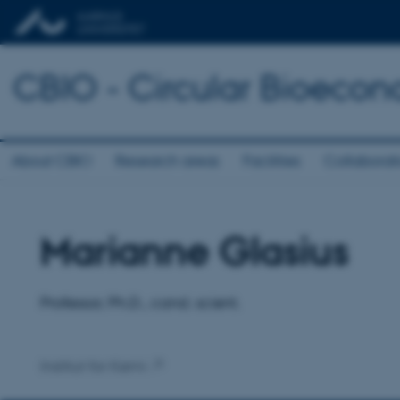
CBIO - Circular Bioecon
About CBIO
Research areas
Facilities
Collaborat
Marianne Glasius
Titel
Primær tilknytning
Professor, Ph.D., cand. scient.
Institut for Kemi