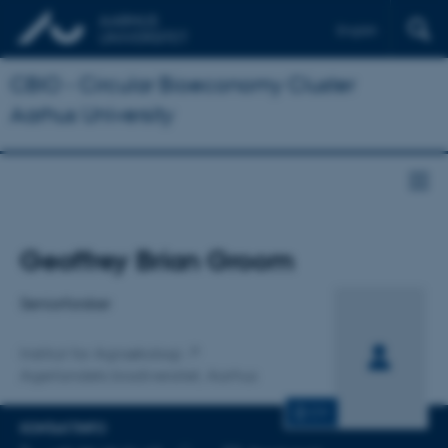
English
CBIO - Circular Bioeconomy Cluster
Aarhus University
Titel
Geoffrey Brian Groom
Primær tilknytning
Seniorforsker
Institut for Agroøkologi
Agerlandets biodiversitet, Aarhus
CV
KONTAKTINFO