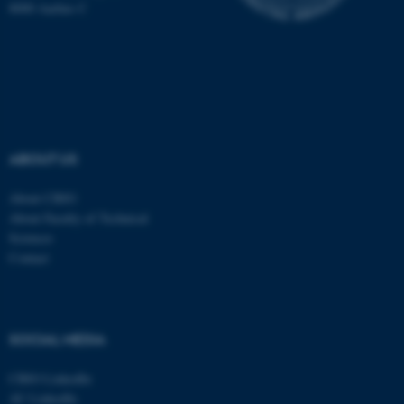
8000 Aarhus C
Nødvendige cookies hjælper
med at gøre hjemmesiden
brugbar ved at aktivere nogle
grundlæggende funktioner
som navigation mm.
ABOUT US
Hjemmesiden kan ikke
fungerer uden disse cookies.
About CBIO
About Faculty of Technical
Sciences
Contact
Navn
Udbyder / Domæne
be_typo_user
TYPO3 Association
.au.dk
SOCIAL MEDIA
CBIO LinkedIn
fe_typo_user
Typo3 Association
AU LinkedIn
.au.dk