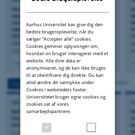
TIDSSKRIFTARTIKEL
TI
DANISH
Development of a spatio-temporal
A
representation of agricultural landscapes as the
d
modelling environment for spatially explicit
l
Aarhus Universitet kan give dig den
agent-based models in the Animal Landscape
n
bedste brugeroplevelse, når du
and Man Simulation System (ALMaSS)
c
vælger ”Accepter alle” cookies.
Ziółkowska, E. +3.
Le
Cookies gemmer oplysninger om,
Agricultural and Environmental Modelling (AEM)
En
hvordan en bruger interagerer med et
website. Alle dine data er
Fagfællebedømt
F
anonymiseret, og de kan ikke bruges
Digital
til at identificere dig direkte. Du kan
version
vedhæftet
altid ændre dit samtykke under
Flere
Projekter
Aktiviteter
Cookies i webstedets footer.
Universitetet bruger egne cookies og
RÅDGIVNINGSPROJEKT
F
cookies sat af vores
samarbejdspartnere.
ReSTEK: Brug af remote sensing til opgørelse af
H
klorofyl a og vegetation i danske kystnære
m
farvande
bi
d
9. august 2026