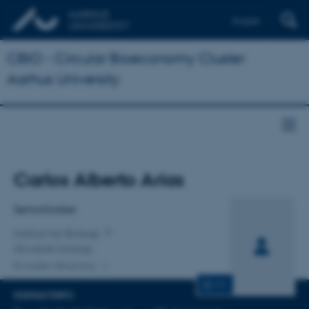
English
CBIO - Circular Bioeconomy Cluster
Aarhus University
Titel
Carlos Alberto Arias
Primær tilknytning
Seniorforsker
Institut for Biologi
Akvatisk biologi
En anden tilknytning
CV
KONTAKTINFO