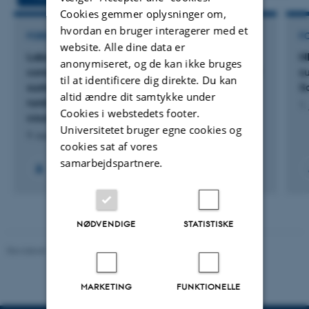
Cookies gemmer oplysninger om,
hvordan en bruger interagerer med et
FORSKNINGSPROJEKT
F
website. Alle dine data er
Laboratory evaluation of vertical flow
N
anonymiseret, og de kan ikke bruges
constructed wetlands with the new paradigm of
s
til at identificere dig direkte. Du kan
sustainable sanitation to improve their use in
S
altid ændre dit samtykke under
rural wastewaters treatment for developing
1.
Cookies i webstedets footer.
countries
Universitetet bruger egne cookies og
9. august 2026
cookies sat af vores
samarbejdspartnere.
NØDVENDIGE
STATISTISKE
Revideret 10.01.2025
-
Stine Rasmussen
MARKETING
FUNKTIONELLE