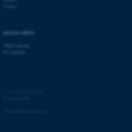
grundlæggende funktioner
Contact
som navigation mm.
Hjemmesiden kan ikke
fungerer uden disse cookies.
SOCIAL MEDIA
CBIO LinkedIn
Navn
Udbyder / Domæne
AU LinkedIn
be_typo_user
TYPO3 Association
.au.dk
fe_typo_user
Typo3 Association
©
—
Cookies på au.dk
.au.dk
Privatlivspolitik
Tilgængelighedserklæring
12671 / i42