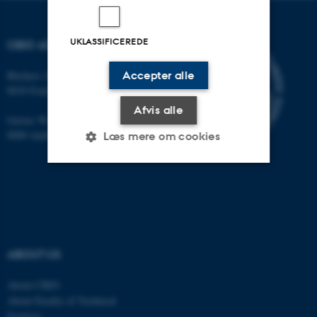
UKLASSIFICEREDE
CBIO ADDRESSES
Accepter alle
Blichers Allé 20
8830 Foulum
Afvis alle
Gustav Wieds Vej 10
8000 Aarhus C
Læs mere om cookies
Nødvendige
Statistiske
Marketing
Funktionelle
Uklassificerede
ABOUT US
Nødvendige cookies hjælper
About CBIO
med at gøre hjemmesiden
About Faculty of Technical
brugbar ved at aktivere nogle
Sciences